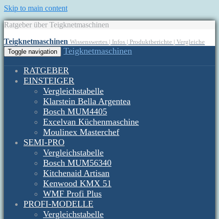
Skip to main content
Ratgeber über Teigknetmaschinen
Teigknetmaschinen
Wissenswertes | Infos | Produktberichte | Vergleiche
Teigknetmaschinen
Toggle navigation
RATGEBER
EINSTEIGER
Vergleichstabelle
Klarstein Bella Argentea
Bosch MUM4405
Excelvan Küchenmaschine
Moulinex Masterchef
SEMI-PRO
Vergleichstabelle
Bosch MUM56340
Kitchenaid Artisan
Kenwood KMX 51
WMF Profi Plus
PROFI-MODELLE
Vergleichstabelle