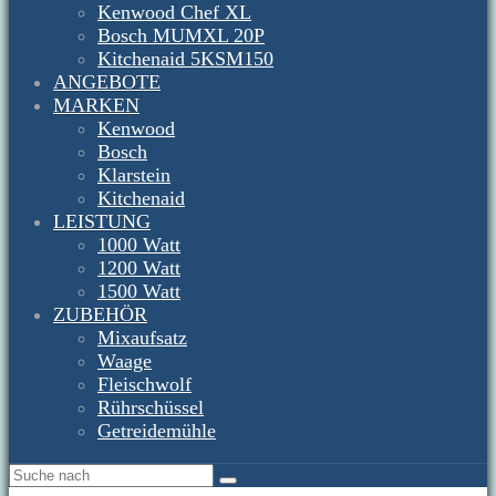
Kenwood Chef XL
Bosch MUMXL 20P
Kitchenaid 5KSM150
ANGEBOTE
MARKEN
Kenwood
Bosch
Klarstein
Kitchenaid
LEISTUNG
1000 Watt
1200 Watt
1500 Watt
ZUBEHÖR
Mixaufsatz
Waage
Fleischwolf
Rührschüssel
Getreidemühle